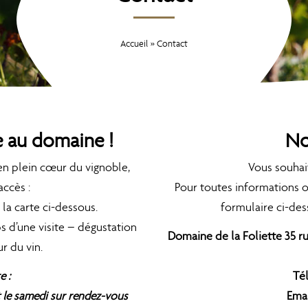
Accueil
»
Contact
e au domaine !
No
en plein cœur du vignoble,
Vous souhai
accès :
Pour toutes informations o
la carte ci-dessous.
formulaire ci-des
s d’une visite – dégustation
Domaine de la Foliette 35 
r du vin.
e :
Tél
t le samedi sur rendez-vous
Emai